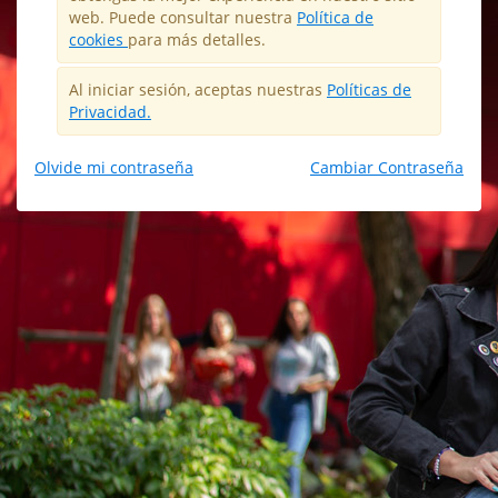
web. Puede consultar nuestra
Política de
cookies
para más detalles.
Al iniciar sesión, aceptas nuestras
Políticas de
Privacidad.
Olvide mi contraseña
Cambiar Contraseña